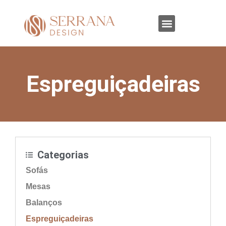
Sobre nós
Fale Conosco
Espreguiçadeiras
Categorias
Sofás
Mesas
Balanços
Espreguiçadeiras